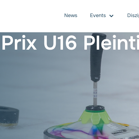
News
Events
Diszi
U16 Pleinting