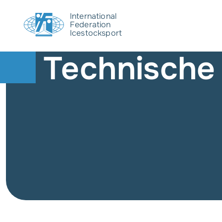
International
Federation
Icestocksport
Technische