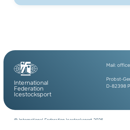
Mail:
offic
Probst-Ger
International
D-82398 P
Federation
Icestocksport
© International Federation Icestocksport 2026