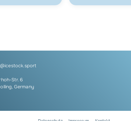
e@icestock.sport
hoh-Str. 6
olling, Germany
Datenschutz
Impressum
Kontakt