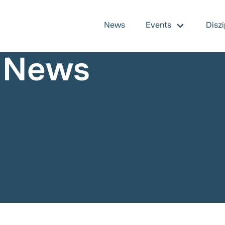
News
Events
Diszi
 News